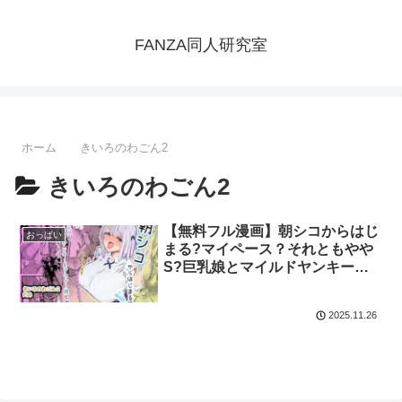
FANZA同人研究室
ホーム
きいろのわごん2
きいろのわごん2
【無料フル漫画】朝シコからはじ
おっぱい
まる?マイペース？それともやや
S?巨乳娘とマイルドヤンキー系
ダウナー娘とのハーレムライフ〜
メロ編：きいろのわごん2
2025.11.26