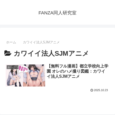
FANZA同人研究室
ホーム
カワイイ法人SJMアニメ
カワイイ法人SJMアニメ
【無料フル漫画】都立学校向上学
おっぱい
園 オレのハメ撮り図鑑：カワイ
イ法人SJMアニメ
2025.10.23