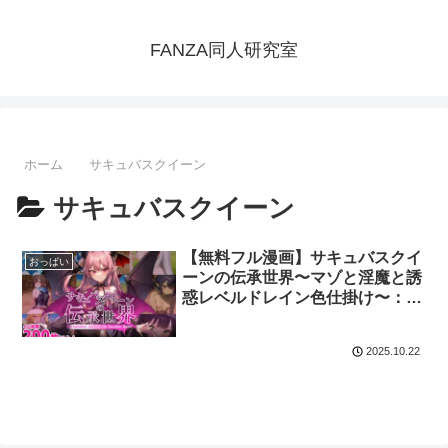
FANZA同人研究室
ホーム
サキュバスクイーン
サキュバスクイーン
【無料フル漫画】サキュバスクイ
おっぱい
ーンの伝承世界〜マゾと淫魔と誘
惑レベルドレイン色仕掛け〜：マ
ゾ受け絶頂M男
2025.10.22