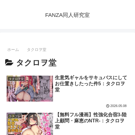
FANZA同人研究室
ホーム
タクロヲ堂
タクロヲ堂
生意気ギャルをサキュバスにして
タクロヲ堂
お仕置きしたった件5：タクロヲ
堂
2026.05.08
【無料フル漫画】性強化合宿3-陸
コスプレ
上顧問・麻恵のNTR-：タクロヲ
堂