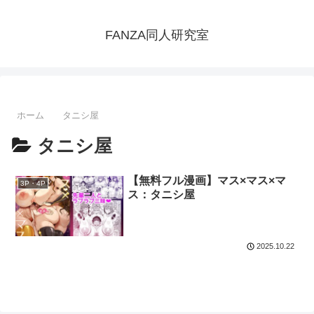
FANZA同人研究室
ホーム
タニシ屋
タニシ屋
【無料フル漫画】マス×マス×マ
3P・4P
ス：タニシ屋
2025.10.22