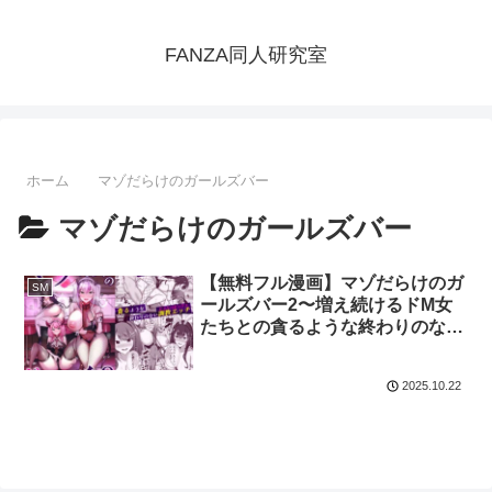
FANZA同人研究室
ホーム
マゾだらけのガールズバー
マゾだらけのガールズバー
【無料フル漫画】マゾだらけのガ
SM
ールズバー2〜増え続けるドM女
たちとの貪るような終わりのない
調教エッチ〜：スタジオ・ダイヤ
2025.10.22