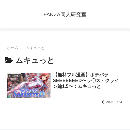
FANZA同人研究室
ホーム
ムキュっと
ムキュっと
【無料フル漫画】ボテバラ
おっぱい
SEEEEEEED〜ラ〇ス・クライ
ン編1.5〜：ムキュっと
2025.10.23