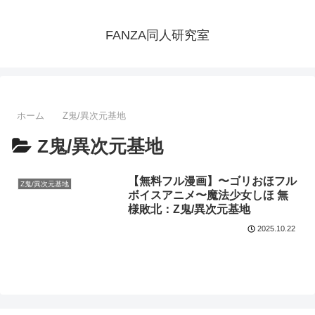
FANZA同人研究室
ホーム
Z鬼/異次元基地
Z鬼/異次元基地
【無料フル漫画】〜ゴリおほフル
Z鬼/異次元基地
ボイスアニメ〜魔法少女しほ 無
様敗北：Z鬼/異次元基地
2025.10.22